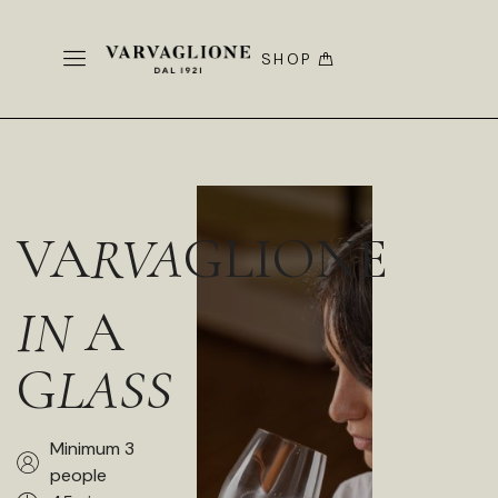
SHOP
VA
RVA
GLIONE
IN
A
G
LASS
Minimum 3
people