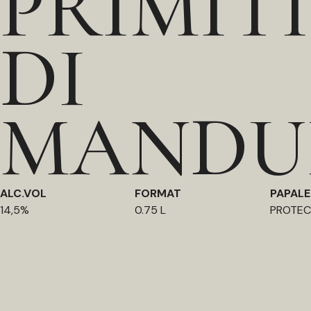
PRIMIT
DI
MANDU
ALC.VOL
FORMAT
PAPALE
14,5%
0.75 L
PROTEC