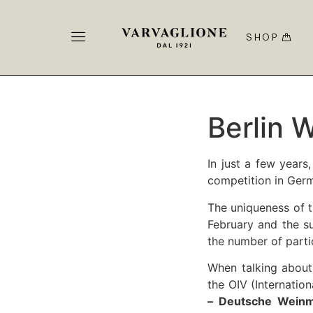
SHOP
Berlin 
In just a few years
competition in Ger
The uniqueness of th
February and the sum
the number of partic
When talking abou
the OIV (Internatio
– Deutsche Wein