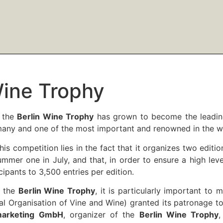
Wine Trophy
, the
Berlin Wine Trophy
has grown to become the leading
many and one of the most important and renowned in the w
is competition lies in the fact that it organizes two editio
mer one in July, and that, in order to ensure a high level 
ipants to 3,500 entries per edition.
t the
Berlin Wine Trophy
, it is particularly important to 
nal Organisation of Vine and Wine) granted its patronage
marketing GmbH
, organizer of the
Berlin Wine Trophy
,