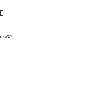
.
E
to IGP