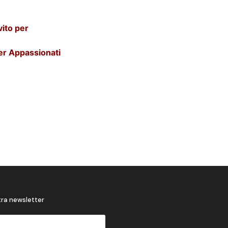
vito per
per Appassionati
stra newsletter