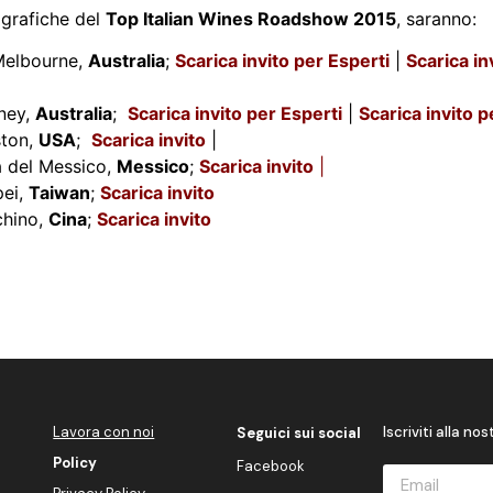
grafiche del
Top Italian Wines Roadshow 2015
, saranno:
Melbourne,
Australia
;
Scarica invito per Esperti
|
Scarica in
ney,
Australia
;
Scarica invito per Esperti
|
Scarica invito 
ston,
USA
;
Scarica invito
|
à del Messico,
Messico
;
Scarica invito
|
pei,
Taiwan
;
Scarica invito
chino,
Cina
;
Scarica invito
Lavora con noi
Iscriviti alla no
Seguici sui social
Policy
Facebook