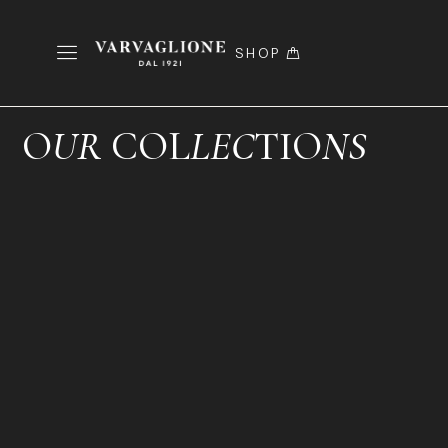
Sono i membri della famiglia a dar vita a questa
collezione. Cosimo, Maria Teresa, Marzia, Angelo
e Chicca con le loro caratteristiche hanno
SHOP
ciascuno ispirato un vino unico, particolare. E
per raccontare la storia di questa grande
famiglia del vino, due vini: La Riserva 1921 che
O
UR
COL
LEC
TIO
NS
celebra le origini e Masseria Pizzariello che ne
festeggia i primi cento anni.