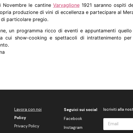
28 Novembre le cantine
Varvaglione
1921 saranno ospiti de
ropria produzione di vini di eccellenza e partecipare al Me
 di particolare pregio.
ione, un programma ricco di eventi e appuntamenti quell
 cui show-cooking e spettacoli di intrattenimento per t
ento.
ma
Lavora con noi
Iscriviti alla no
Seguici sui social
Policy
Facebook
Privacy Policy
Instagram