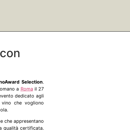
 con
noAward Selection
.
 Romano a
Roma
il 27
 evento dedicato agli
n vino che vogliono
ola.
rie che appresentano
 qualità certificata.