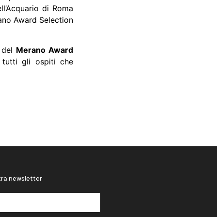
ll’Acquario di Roma
rano Award Selection
o del
Merano Award
utti gli ospiti che
stra newsletter