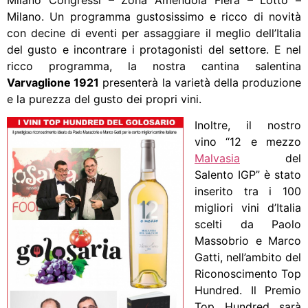
Milano Congressi – Zona Amendola Fiera – Lotto –
Milano. Un programma gustosissimo e ricco di novità
con decine di eventi per assaggiare il meglio dell’Italia
del gusto e incontrare i protagonisti del settore. E nel
ricco programma, la nostra cantina salentina
Varvaglione 1921
presenterà la varietà della produzione
e la purezza del gusto dei propri vini.
Inoltre, il nostro
vino “12 e mezzo
Malvasia
del
Salento IGP” è stato
inserito tra i 100
migliori vini d’Italia
scelti da Paolo
Massobrio e Marco
Gatti, nell’ambito del
Riconoscimento Top
Hundred. Il Premio
Top Hundred sarà