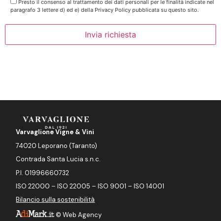
Presto il consenso al trattamento dei dati personali per le finalità indicate nel
paragrafo 3 lettere d) ed e) della Privacy Policy pubblicata su questo sito.
Varvaglione Vigne & Vini
74020 Leporano (Taranto)
Contrada Santa Lucia s.n.c.
P.I. 01996660732
ISO 22000 – ISO 22005 – ISO 9001 – ISO 14001
Bilancio sulla sostenibilità
©
Web Agency