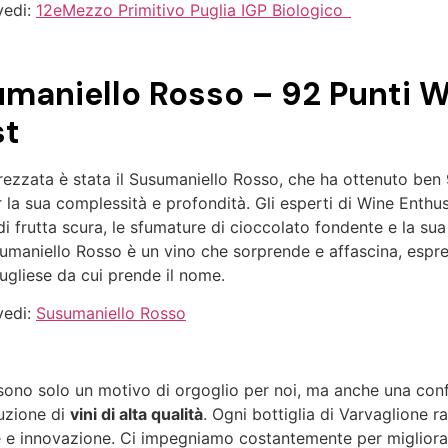
vedi:
12eMezzo Primitivo Puglia IGP Biologico
maniello Rosso – 92 Punti 
st
prezzata è stata il Susumaniello Rosso, che ha ottenuto ben
r la sua complessità e profondità. Gli esperti di Wine Enthu
 di frutta scura, le sfumature di cioccolato fondente e la sua
usumaniello Rosso è un vino che sorprende e affascina, espr
ugliese da cui prende il nome.
vedi:
Susumaniello Rosso
n sono solo un motivo di orgoglio per noi, ma anche una con
uzione di
vini di alta qualità
. Ogni bottiglia di Varvaglione r
e e innovazione. Ci impegniamo costantemente per migliora