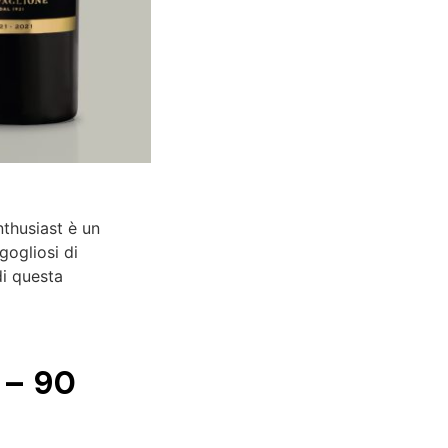
nthusiast è un
gogliosi di
di questa
 – 90