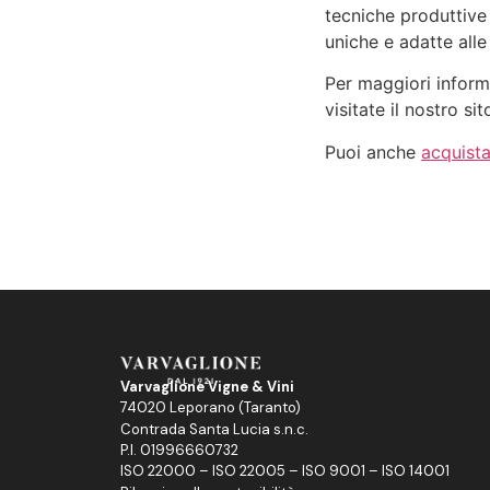
tecniche produttive 
uniche e adatte alle
Per maggiori inform
visitate il nostro si
Puoi anche
acquistar
Varvaglione Vigne & Vini
74020 Leporano (Taranto)
Contrada Santa Lucia s.n.c.
P.I. 01996660732
ISO 22000 – ISO 22005 – ISO 9001 – ISO 14001