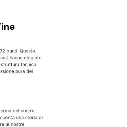
Wine
 92 punti. Questo
siast hanno elogiato
 struttura tannica
essione pura del
ferma del nostro
acconta una storia di
re le nostre