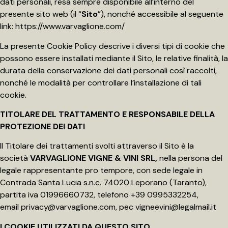
dati personali, resa sempre disponibile all’interno del
presente sito web (il “
Sito
”), nonché accessibile al seguente
link:
https://www.varvaglione.com/
La presente Cookie Policy descrive i diversi tipi di cookie che
possono essere installati mediante il Sito, le relative finalità, la
durata della conservazione dei dati personali così raccolti,
nonché le modalità per controllare l’installazione di tali
cookie.
TITOLARE DEL TRATTAMENTO E RESPONSABILE DELLA
PROTEZIONE DEI DATI
Il Titolare dei trattamenti svolti attraverso il Sito è la
società
VARVAGLIONE VIGNE & VINI SRL,
nella persona del
legale rappresentante pro tempore, con sede legale in
Contrada Santa Lucia s.n.c. 74020 Leporano (Taranto),
partita iva 01996660732, telefono +39 0995332254,
email
privacy@varvaglione.com
, pec
vigneevini@legalmail.it
I COOKIE UTILIZZATI DA QUESTO SITO