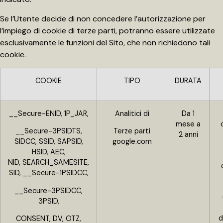
Se l’Utente decide di non concedere l’autorizzazione per
l’impiego di cookie di terze parti, potranno essere utilizzate
esclusivamente le funzioni del Sito, che non richiedono tali
cookie.
COOKIE
TIPO
DURATA
__Secure-ENID, 1P_JAR,
Analitici di
Da 1
mese a
__Secure-3PSIDTS,
Terze parti
2 anni
SIDCC, SSID, SAPSID,
google.com
HSID, AEC,
NID, SEARCH_SAMESITE,
SID, __Secure-1PSIDCC,
__Secure-3PSIDCC,
3PSID,
d
CONSENT, DV, OTZ,