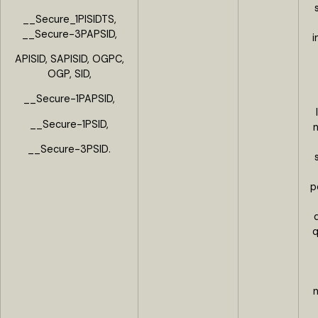
__Secure_1PISIDTS,
__Secure-3PAPSID,
i
APISID, SAPISID, OGPC,
OGP, SID,
__Secure-1PAPSID,
__Secure-1PSID,
n
__Secure-3PSID.
p
q
n