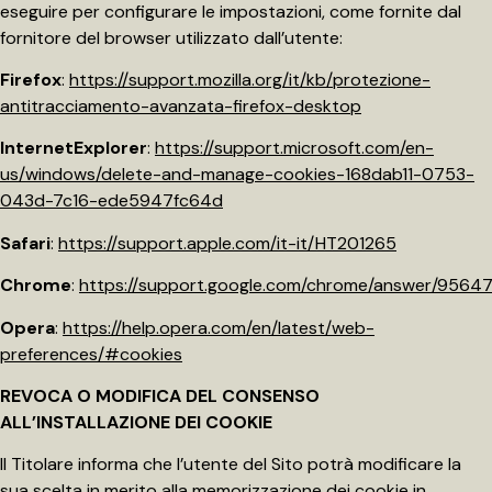
eseguire per configurare le impostazioni, come fornite dal
fornitore del browser utilizzato dall’utente:
Firefox
:
https://support.mozilla.org/it/kb/protezione-
antitracciamento-avanzata-firefox-desktop
InternetExplorer
:
https://support.microsoft.com/en-
us/windows/delete-and-manage-cookies-168dab11-0753-
043d-7c16-ede5947fc64d
Safari
:
https://support.apple.com/it-it/HT201265
Chrome
:
https://support.google.com/chrome/answer/9564
Opera
:
https://help.opera.com/en/latest/web-
preferences/#cookies
REVOCA O MODIFICA DEL CONSENSO
ALL’INSTALLAZIONE DEI COOKIE
Il Titolare informa che l’utente del Sito potrà modificare la
sua scelta in merito alla memorizzazione dei cookie in