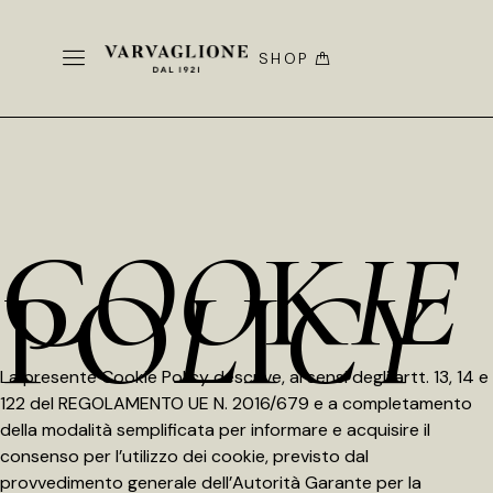
SHOP
C
OO
K
IE
PO
L
I
CY
La presente Cookie Policy descrive, ai sensi degli artt. 13, 14 e
122 del REGOLAMENTO UE N. 2016/679 e a completamento
della modalità semplificata per informare e acquisire il
consenso per l’utilizzo dei cookie, previsto dal
provvedimento generale dell’Autorità Garante per la